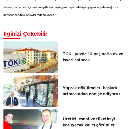
varken, patron ve işçi tarafını eşitleyen, ‘aynı gemideyiz’ edebiyatı yapan ve patron ağzıyla
konuşan sendikal anlayışı reddediyoruz.’’
İlginizi Çekebilir
TOKİ, yüzde 10 peşinatla ev ve
işyeri satacak
Yaprak dökülmeleri başladı
artmasından endişe ediyoruz
Üretici, esnaf ve tüketiciyi
koruyacak kalıcı çözümler