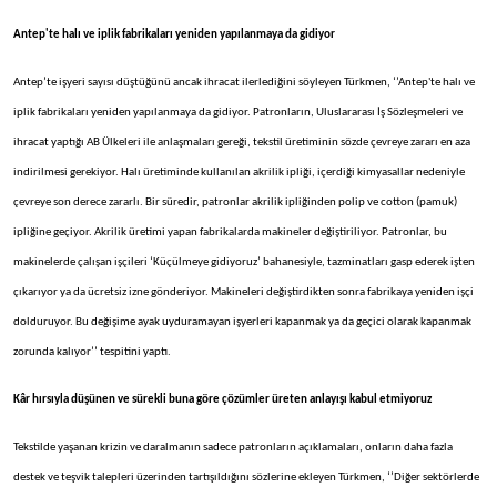
Antep'te halı ve iplik fabrikaları yeniden yapılanmaya da gidiyor
Antep’te işyeri sayısı düştüğünü ancak ihracat ilerlediğini söyleyen Türkmen, ‘’Antep'te halı ve
iplik fabrikaları yeniden yapılanmaya da gidiyor. Patronların, Uluslararası İş Sözleşmeleri ve
ihracat yaptığı AB Ülkeleri ile anlaşmaları gereği, tekstil üretiminin sözde çevreye zararı en aza
indirilmesi gerekiyor. Halı üretiminde kullanılan akrilik ipliği, içerdiği kimyasallar nedeniyle
çevreye son derece zararlı. Bir süredir, patronlar akrilik ipliğinden polip ve cotton (pamuk)
ipliğine geçiyor. Akrilik üretimi yapan fabrikalarda makineler değiştiriliyor. Patronlar, bu
makinelerde çalışan işçileri ‘Küçülmeye gidiyoruz’ bahanesiyle, tazminatları gasp ederek işten
çıkarıyor ya da ücretsiz izne gönderiyor. Makineleri değiştirdikten sonra fabrikaya yeniden işçi
dolduruyor. Bu değişime ayak uyduramayan işyerleri kapanmak ya da geçici olarak kapanmak
zorunda kalıyor’’ tespitini yaptı.
Kâr hırsıyla düşünen ve sürekli buna göre çözümler üreten anlayışı kabul etmiyoruz
Tekstilde yaşanan krizin ve daralmanın sadece patronların açıklamaları, onların daha fazla
destek ve teşvik talepleri üzerinden tartışıldığını sözlerine ekleyen Türkmen, ‘’Diğer sektörlerde