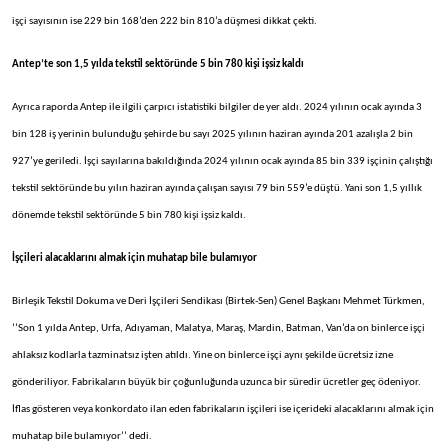
işçi sayısının ise 229 bin 168’den 222 bin 810’a düşmesi dikkat çekti.
Antep’te son 1,5 yılda tekstil sektöründe 5 bin 780 kişi işsiz kaldı
Ayrıca raporda Antep ile ilgili çarpıcı istatistiki bilgiler de yer aldı. 2024 yılının ocak ayında 3
bin 128 iş yerinin bulunduğu şehirde bu sayı 2025 yılının haziran ayında 201 azalışla 2 bin
927’ye geriledi. İşçi sayılarına bakıldığında 2024 yılının ocak ayında 85 bin 339 işçinin çalıştığı
tekstil sektöründe bu yılın haziran ayında çalışan sayısı 79 bin 559’e düştü. Yani son 1,5 yıllık
dönemde tekstil sektöründe 5 bin 780 kişi işsiz kaldı.
İşçileri alacaklarını almak için muhatap bile bulamıyor
Birleşik Tekstil Dokuma ve Deri İşçileri Sendikası (Birtek-Sen) Genel Başkanı Mehmet Türkmen,
‘’Son 1 yılda Antep, Urfa, Adıyaman, Malatya, Maraş, Mardin, Batman, Van’da on binlerce işçi
ahlaksız kodlarla tazminatsız işten atıldı. Yine on binlerce işçi aynı şekilde ücretsiz izne
gönderiliyor. Fabrikaların büyük bir çoğunluğunda uzunca bir süredir ücretler geç ödeniyor.
İflas gösteren veya konkordato ilan eden fabrikaların işçileri ise içerideki alacaklarını almak için
muhatap bile bulamıyor’’ dedi.