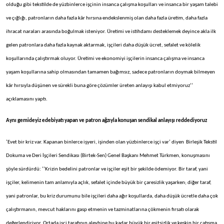
olduğu gibi tekstilde de yüzbinlerce işçinin insanca çalışma koşulları ve insanca bir yaşam talebi
ve çığlığı, patronların daha fazla kâr hırsına endekslenmiş olan daha fazla üretim, daha fazla
ihracat naraları arasında boğulmak isteniyor. Üretimi ve istihdamı desteklemek deyince akla ilk
gelen patronlara daha fazla kaynak aktarmak, işçileri daha düşük ücret, sefalet ve kölelik
koşullarında çalıştırmak oluyor. Üretimi ve ekonomiyi işçilerin insanca çalışma ve insanca
yaşam koşullarına sahip olmasından tamamen bağımsız, sadece patronların doymak bilmeyen
kâr hırsıyla düşünen ve sürekli buna göre çözümler üreten anlayışı kabul etmiyoruz’’
açıklamasını yaptı.
Aynı gemideyiz edebiyatı yapan ve patron ağzıyla konuşan sendikal anlayışı reddediyoruz
‘Evet bir kriz var. Kapanan binlerce işyeri, işinden olan yüzbinlerce işçi var’ diyen Birleşik Tekstil
Dokuma ve Deri İşçileri Sendikası (Birtek-Sen) Genel Başkanı Mehmet Türkmen, konuşmasını
şöyle sürdürdü: ‘’Krizin bedelini patronlar ve işçiler eşit bir şekilde ödemiyor. Bir taraf, yani
işçiler, kelimenin tam anlamıyla açlık, sefalet içinde büyük bir çaresizlik yaşarken; diğer taraf,
yani patronlar, bu kriz durumunu bile işçileri daha ağır koşullarda, daha düşük ücretle daha çok
çalıştırmanın, mevcut haklarını gasp etmenin ve tazminatlarına çökmenin fırsatı olarak
değerlendiriyor. Ortada işçi tarafının aleyhine bu kadar büyük bir eşitsizlik ve keskin bir çatışma