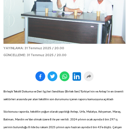
YAYINLAMA: 31 Temmuz 2025 / 20.00
GÜNCELLEME: 31 Temmuz 2025 / 20.00
Birleşik Tekstil Dokuma ve Deri İşçileri Sendikası (Birtek-Sen) Türkiye’nin ve Antep’in en önemli
sektörleri arasında yer alan tekstilin son durumunu içeren raporu kamuoyuna açıkladı
Söz konusu raporda, tekstilin yoğun olarak yapıldığı Antep, Urfa, Malatya, Adıyaman, Maraş,
Batman, Mardin ve Van olmak üzere 8 ile yer verildi. 2024 yılının ocak ayında 6 bin 297 iş
yerinin bulunduğu 8 ilde bu rakam 2025 yılının aynı haziran ayında 6 bin 43’e düştü. Çalışan