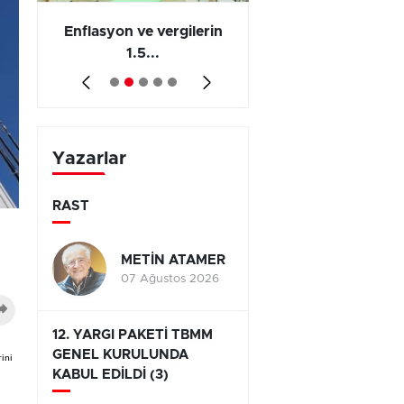
 en
Enflasyon ve vergilerin
Barış yatırımı, üre
1.5...
ve...
Yazarlar
RAST
METİN ATAMER
07 Ağustos 2026
12. YARGI PAKETİ TBMM
GENEL KURULUNDA
rini
KABUL EDİLDİ (3)