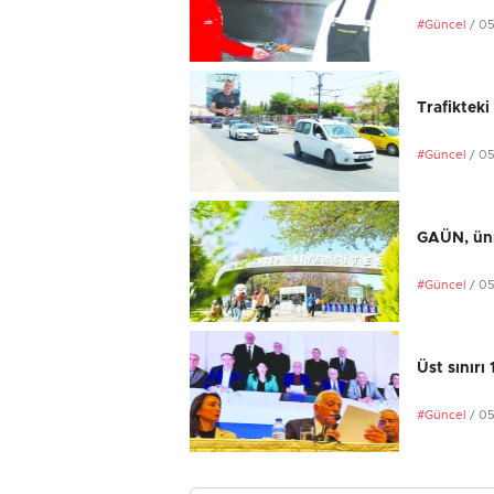
#Güncel
/ 0
Trafikteki
#Güncel
/ 0
GAÜN, üniv
#Güncel
/ 0
Üst sınırı
#Güncel
/ 0