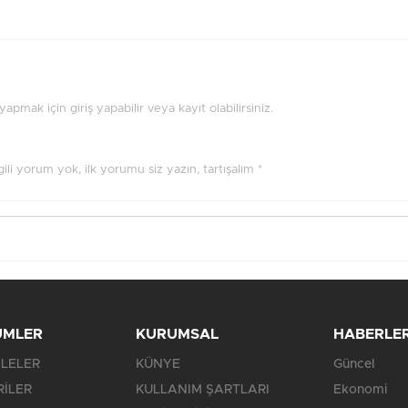
pmak için giriş yapabilir veya kayıt olabilirsiniz.
ilgili yorum yok, ilk yorumu siz yazın, tartışalım *
ÜMLER
KURUMSAL
HABERLE
LELER
KÜNYE
Güncel
RİLER
KULLANIM ŞARTLARI
Ekonomi