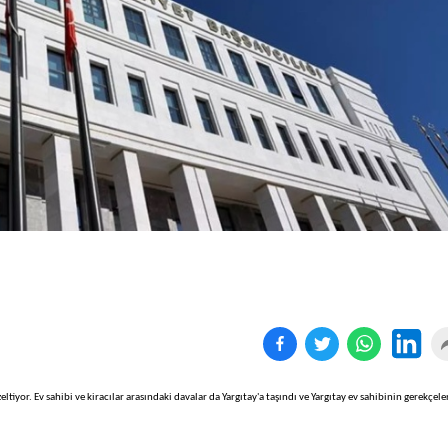
Birçok uyku hastalığının
En ucuz sigara 120 TL,
tan...
pa...
ltiyor. Ev sahibi ve kiracılar arasındaki davalar da Yargıtay'a taşındı ve Yargıtay ev sahibinin gerekçele