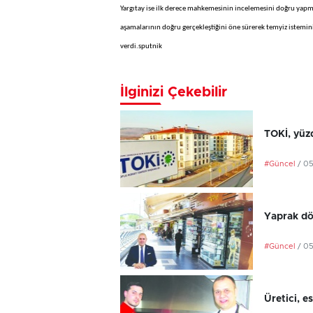
Yargıtay ise ilk derece mahkemesinin incelemesini doğru yapma
aşamalarının doğru gerçekleştiğini öne sürerek temyiz istemin
verdi.sputnik
İlginizi Çekebilir
TOKİ, yüzd
#Güncel
/ 0
Yaprak dö
#Güncel
/ 0
Üretici, e