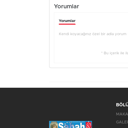
Yorumlar
Yorumlar
Kendi koyacağınız özel bir adla yorum ya
* Bu içerik ile 
BÖL
MAKA
GALE