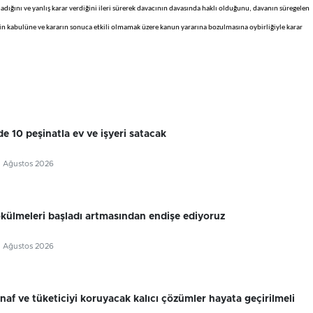
dığını ve yanlış karar verdiğini ileri sürerek davacının davasında haklı olduğunu, davanın süregelen
in kabulüne ve kararın sonuca etkili olmamak üzere kanun yararına bozulmasına oybirliğiyle karar
e 10 peşinatla ev ve işyeri satacak
5 Ağustos 2026
külmeleri başladı artmasından endişe ediyoruz
5 Ağustos 2026
snaf ve tüketiciyi koruyacak kalıcı çözümler hayata geçirilmeli