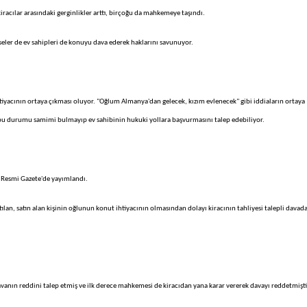
 kiracılar arasındaki gerginlikler arttı, birçoğu da mahkemeye taşındı.
seler de ev sahipleri de konuyu dava ederek haklarını savunuyor.
tiyacının ortaya çıkması oluyor. "Oğlum Almanya'dan gelecek, kızım evlenecek" gibi iddiaların ortaya
ılar bu durumu samimi bulmayıp ev sahibinin hukuki yollara başvurmasını talep edebiliyor.
ve Resmi Gazete'de yayımlandı.
atılan, satın alan kişinin oğlunun konut ihtiyacının olmasından dolayı kiracının tahliyesi talepli davad
avanın reddini talep etmiş ve ilk derece mahkemesi de kiracıdan yana karar vererek davayı reddetmişti