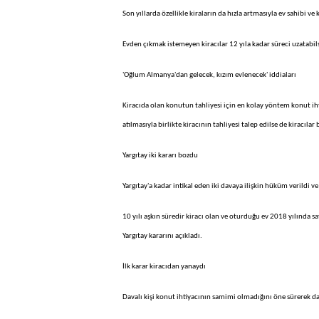
Son yıllarda özellikle kiraların da hızla artmasıyla ev sahibi ve
Evden çıkmak istemeyen kiracılar 12 yıla kadar süreci uzatabil
'Oğlum Almanya'dan gelecek, kızım evlenecek' iddiaları
Kiracıda olan konutun tahliyesi için en kolay yöntem konut ih
atılmasıyla birlikte kiracının tahliyesi talep edilse de kirac
Yargıtay iki kararı bozdu
Yargıtay'a kadar intikal eden iki davaya ilişkin hüküm verildi 
10 yılı aşkın süredir kiracı olan ve oturduğu ev 2018 yılında s
Yargıtay kararını açıkladı.
İlk karar kiracıdan yanaydı
Davalı kişi konut ihtiyacının samimi olmadığını öne sürerek d