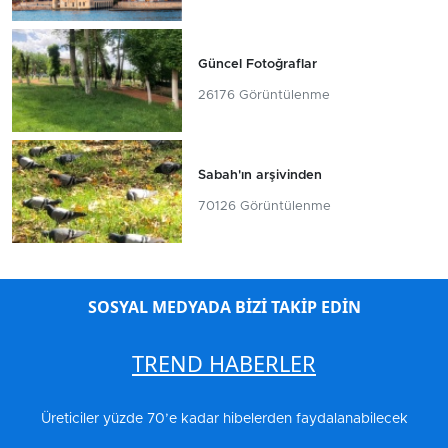
Güncel Fotoğraflar
26176 Görüntülenme
Sabah'ın arşivinden
70126 Görüntülenme
SOSYAL MEDYADA BİZİ TAKİP EDİN
TREND HABERLER
Üreticiler yüzde 70’e kadar hibelerden faydalanabilecek