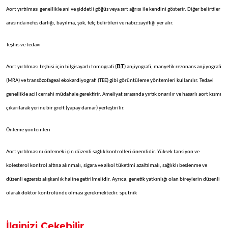
Aort yırtılması genellikle ani ve şiddetli göğüs veya sırt ağrısı ile kendini gösterir. Diğer belirtiler
arasında nefes darlığı, bayılma, şok, felç belirtileri ve nabız zayıflığı yer alır. ​
Teşhis ve tedavi
BT
Aort yırtılması teşhisi için bilgisayarlı tomografi (
) anjiyografi, manyetik rezonans anjiyografi
(MRA) ve transözofageal ekokardiyografi (TEE) gibi görüntüleme yöntemleri kullanılır. Tedavi
genellikle acil cerrahi müdahale gerektirir. Ameliyat sırasında yırtık onarılır ve hasarlı aort kısmı
çıkarılarak yerine bir greft (yapay damar) yerleştirilir.
Önleme yöntemleri
Aort yırtılmasını önlemek için düzenli sağlık kontrolleri önemlidir. Yüksek tansiyon ve
kolesterol kontrol altına alınmalı, sigara ve alkol tüketimi azaltılmalı, sağlıklı beslenme ve
düzenli egzersiz alışkanlık haline getirilmelidir. Ayrıca, genetik yatkınlığı olan bireylerin düzenli
olarak doktor kontrolünde olması gerekmektedir. sputnik
İlginizi Çekebilir