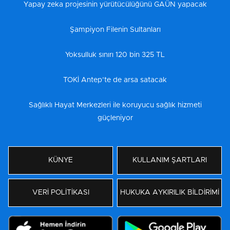
Yapay zeka projesinin yürütücülüğünü GAÜN yapacak
Şampiyon Filenin Sultanları
Yoksulluk sınırı 120 bin 325 TL
TOKİ Antep’te de arsa satacak
Sağlıklı Hayat Merkezleri ile koruyucu sağlık hizmeti
güçleniyor
KÜNYE
KULLANIM ŞARTLARI
VERİ POLİTİKASI
HUKUKA AYKIRILIK BİLDİRİMİ