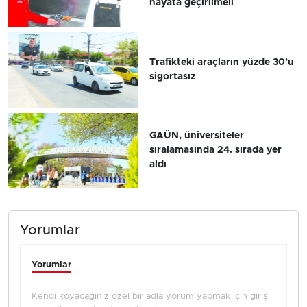
hayata geçirilmeli
Trafikteki araçların yüzde 30’u
sigortasız
GAÜN, üniversiteler
sıralamasında 24. sırada yer
aldı
Yorumlar
Yorumlar
Kendi koyacağınız özel bir adla yorum yapmak için giriş