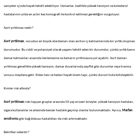
saniyeler içinde hayatı tehdit edebiliyor. Uzmanlar, özellikle yüksek tansiyon ve kolesterol
hastalarının yılda en az bir kez tomografi ile kontrol edilmesi gerektiğini vurguluyor.​
Aort yırtılması nedir?
Aort yırtılması
, vücudun en büyük atardamarı olan aortun iç katmanlarında bir yırtık oluşması
durumudur. Bu ciddi ve potansiyel olarak yaşamı tehdit eden bir durumdur, çünkü yırtık kanın
damar katmanları arasında ilerlemesine ve damarın yırtılmasına yol açabilir. Aort damarı
yırtılması genellikle yüksek tansiyon, damar duvarlarında zayıflık gibi durumlar veya travma
sonucu meydana gelir. Erken tanı ve tedavi hayati önem taşır, çünkü durum hızla kötüleşebilir.
Kimler risk altında?
Aort yırtılması
riski taşıyan gruplar arasında 50 yaş ve üzeri bireyler, yüksek tansiyon hastaları,
sigara kullananlar ve ailesinde benzer hastalık geçmişi olanlar bulunmaktadır. Ayrıca,
Marfan
sendromu
gibi bağ dokusu hastalıkları da riski artırmaktadır.
Belirtiler nelerdir?