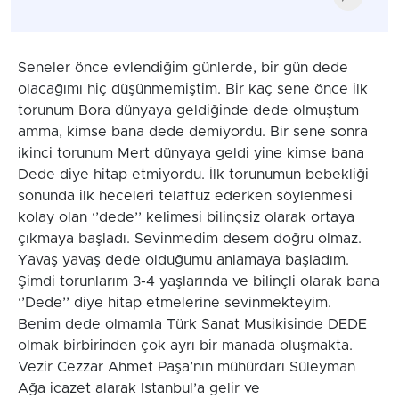
Seneler önce evlendiğim günlerde, bir gün dede
olacağımı hiç düşünmemiştim. Bir kaç sene önce ilk
torunum Bora dünyaya geldiğinde dede olmuştum
amma, kimse bana dede demiyordu. Bir sene sonra
ikinci torunum Mert dünyaya geldi yine kimse bana
Dede diye hitap etmiyordu. İlk torunumun bebekliği
sonunda ilk heceleri telaffuz ederken söylenmesi
kolay olan ‘’dede’’ kelimesi bilinçsiz olarak ortaya
çıkmaya başladı. Sevinmedim desem doğru olmaz.
Yavaş yavaş dede olduğumu anlamaya başladım.
Şimdi torunlarım 3-4 yaşlarında ve bilinçli olarak bana
‘’Dede’’ diye hitap etmelerine sevinmekteyim.
Benim dede olmamla Türk Sanat Musikisinde DEDE
olmak birbirinden çok ayrı bir manada oluşmakta.
Vezir Cezzar Ahmet Paşa’nın mühürdarı Süleyman
Ağa icazet alarak Istanbul’a gelir ve