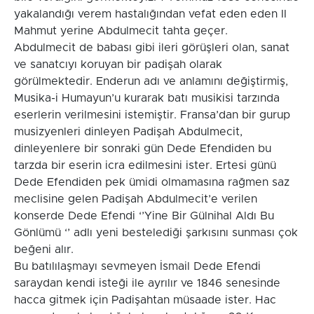
yakalandığı verem hastalığından vefat eden eden II
Mahmut yerine Abdulmecit tahta geçer.
Abdulmecit de babası gibi ileri görüşleri olan, sanat
ve sanatcıyı koruyan bir padişah olarak
görülmektedir. Enderun adı ve anlamını değiştirmiş,
Musika-i Humayun’u kurarak batı musikisi tarzında
eserlerin verilmesini istemiştir. Fransa’dan bir gurup
musizyenleri dinleyen Padişah Abdulmecit,
dinleyenlere bir sonraki gün Dede Efendiden bu
tarzda bir eserin icra edilmesini ister. Ertesi günü
Dede Efendiden pek ümidi olmamasına rağmen saz
meclisine gelen Padişah Abdulmecit’e verilen
konserde Dede Efendi ‘’Yine Bir Gülnihal Aldı Bu
Gönlümü ‘’ adlı yeni bestelediği şarkısını sunması çok
beğeni alır.
Bu batılılaşmayı sevmeyen İsmail Dede Efendi
saraydan kendi isteği ile ayrılır ve 1846 senesinde
hacca gitmek için Padişahtan müsaade ister. Hac