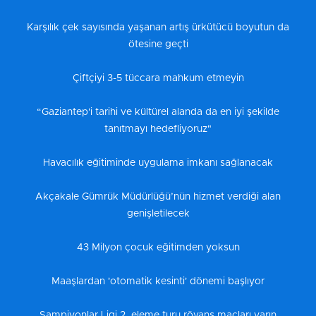
Karşılık çek sayısında yaşanan artış ürkütücü boyutun da
ötesine geçti
Çiftçiyi 3-5 tüccara mahkum etmeyin
“Gaziantep'i tarihi ve kültürel alanda da en iyi şekilde
tanıtmayı hedefliyoruz"
Havacılık eğitiminde uygulama imkanı sağlanacak
Akçakale Gümrük Müdürlüğü’nün hizmet verdiği alan
genişletilecek
43 Milyon çocuk eğitimden yoksun
Maaşlardan 'otomatik kesinti' dönemi başlıyor
Şampiyonlar Ligi 2. eleme turu rövanş maçları yarın