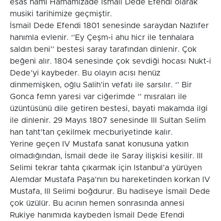
esas namı Hamamızade Ismail Dede Efendi olarak
musiki tarihimize geçmiştir.
İsmail Dede Efendi 1801 senesinde saraydan Nazlıfer
hanımla evlenir. ‘’Ey Çeşm-i ahu hicr ile tenhalara
saldın beni’’ bestesi saray tarafından dinlenir. Çok
beğeni alır. 1804 senesinde çok sevdiği hocası Nukt-i
Dede’yi kaybeder. Bu olayın acısı henüz
dinmemişken, oğlu Salih’in vefatı ile sarsılır. ‘’ Bir
Gonca femn yaresi var ciğerimde ‘’ mısraları ile
üzüntüsünü dile getiren bestesi, bayati makamda ilgi
ile dinlenir. 29 Mayıs 1807 senesinde III Sultan Selim
han taht’tan çekilmek mecburiyetinde kalır.
Yerine geçen IV Mustafa sanat konusuna yatkın
olmadığından, İsmail dede ile Saray ilişkisi kesilir. III
Selimi tekrar tahta çıkarmak için Istanbul’a yürüyen
Alemdar Mustafa Paşa’nın bu hareketinden korkan IV
Mustafa, III Selimi boğdurur. Bu hadiseye İsmail Dede
çok üzülür. Bu acının hemen sonrasında annesi
Rukiye hanımıda kaybeden İsmail Dede Efendi