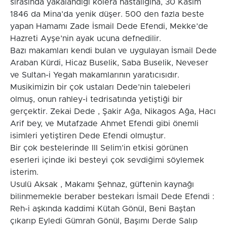
sırasında yakalandığı kolera hastalığına, 30 Kasım
1846 da Mina’da yenik düşer. 500 den fazla beste
yapan Hamamı Zade İsmail Dede Efendi, Mekke’de
Hazreti Ayşe’nin ayak ucuna defnedilir.
Bazı makamları kendi bulan ve uygulayan İsmail Dede
Araban Kürdi, Hicaz Buselik, Saba Buselik, Neveser
ve Sultan-i Yegah makamlarının yaratıcısıdır.
Musikimizin bir çok ustaları Dede’nin talebeleri
olmuş, onun rahley-i tedrisatında yetiştiği bir
gerçektir. Zekai Dede , Şakir Ağa, Nikagos Ağa, Hacı
Arif bey, ve Mutafzade Ahmet Efendi gibi önemli
isimleri yetiştiren Dede Efendi olmuştur.
Bir çok bestelerinde III Selim’in etkisi görünen
eserleri içinde iki besteyi çok sevdiğimi söylemek
isterim.
Usulü Aksak , Makamı Şehnaz, güftenin kaynağı
bilinmemekle beraber bestekarı İsmail Dede Efendi :
Reh-i aşkında kaddimi Kütah Gönül, Beni Baştan
çıkarıp Eyledi Gümrah Gönül, Başımı Derde Salıp