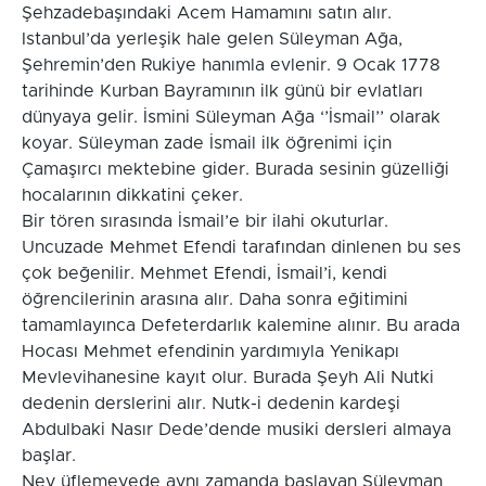
Şehzadebaşındaki Acem Hamamını satın alır.
Istanbul’da yerleşik hale gelen Süleyman Ağa,
Şehremin’den Rukiye hanımla evlenir. 9 Ocak 1778
tarihinde Kurban Bayramının ilk günü bir evlatları
dünyaya gelir. İsmini Süleyman Ağa ‘’İsmail’’ olarak
koyar. Süleyman zade İsmail ilk öğrenimi için
Çamaşırcı mektebine gider. Burada sesinin güzelliği
hocalarının dikkatini çeker.
Bir tören sırasında İsmail’e bir ilahi okuturlar.
Uncuzade Mehmet Efendi tarafından dinlenen bu ses
çok beğenilir. Mehmet Efendi, İsmail’i, kendi
öğrencilerinin arasına alır. Daha sonra eğitimini
tamamlayınca Defeterdarlık kalemine alınır. Bu arada
Hocası Mehmet efendinin yardımıyla Yenikapı
Mevlevihanesine kayıt olur. Burada Şeyh Ali Nutki
dedenin derslerini alır. Nutk-i dedenin kardeşi
Abdulbaki Nasır Dede’dende musiki dersleri almaya
başlar.
Ney üflemeyede aynı zamanda başlayan Süleyman