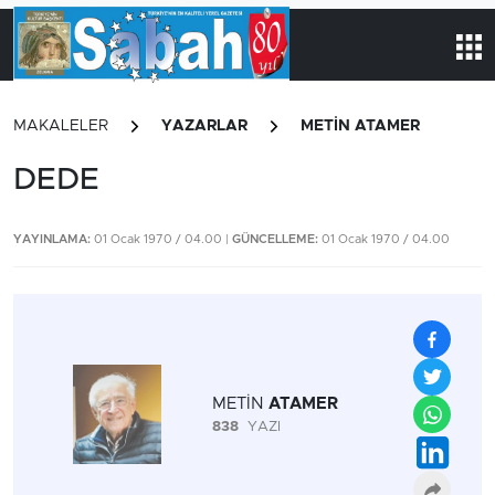
MAKALELER
YAZARLAR
METİN ATAMER
DEDE
YAYINLAMA:
01 Ocak 1970 / 04.00 |
GÜNCELLEME:
01 Ocak 1970 / 04.00
METİN
ATAMER
838
YAZI