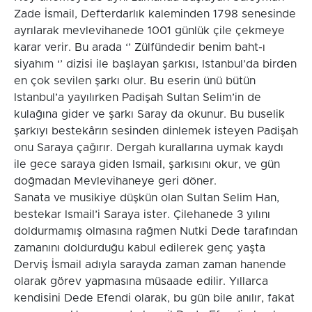
Zade İsmail, Defterdarlık kaleminden 1798 senesinde
ayrılarak mevlevihanede 1001 günlük çile çekmeye
karar verir. Bu arada ‘’ Zülfündedir benim baht-ı
siyahım ‘’ dizisi ile başlayan şarkısı, Istanbul’da birden
en çok sevilen şarkı olur. Bu eserin ünü bütün
Istanbul’a yayılırken Padişah Sultan Selim’in de
kulağına gider ve şarkı Saray da okunur. Bu buselik
şarkıyı bestekârın sesinden dinlemek isteyen Padişah
onu Saraya çağırır. Dergah kurallarına uymak kaydı
ile gece saraya giden Ismail, şarkısını okur, ve gün
doğmadan Mevlevihaneye geri döner.
Sanata ve musikiye düşkün olan Sultan Selim Han,
bestekar Ismail’i Saraya ister. Çilehanede 3 yılını
doldurmamış olmasına rağmen Nutki Dede tarafından
zamanını doldurduğu kabul edilerek genç yaşta
Derviş İsmail adıyla sarayda zaman zaman hanende
olarak görev yapmasına müsaade edilir. Yıllarca
kendisini Dede Efendi olarak, bu gün bile anılır, fakat