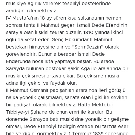
musikiye ağırlık vererek teselliyi bestelerinde
aradığını izlemekteyiz.
IV Mustafa’nın 18 ay süren kısa saltanatının hemen
sonrası tahta II Mahmut geçer. İsmail Dede Efendinin
sarayla olan ilişkisi tekrar düzelir. 1810 yılında ikinci
oğlu da vefat eder. Genç Hükümdar II Mahmut,
bestekarı himayesine alır ve ‘’Sermüezzin’’ olarak
görevlendirir. Bununla beraber İsmail Dede
Enderunda hocalıkta yapmaya başlar. Bu arada
Sarayda bulunan bestekar Şakir Ağa ile aralarında bir
musiki çekişmesi ortaya çıkar. Bu çekişme musiki
adına ilgi çekici ve faydalı olur.
II Mahmut Osmanlı padişahları ararsında ileri görüşlü,
halka yönelik çalışmaları, sanata olan ilgisi ile sevilen
bir padişah olarak bilmekteyiz. Hatta Mekteb-i
Tıbbiye-yi Şahane de onun emri ile kurulur. Bu
dönemde Sarayda batı musikisine yönelik bir gelişme
olması, Dede Efendiyi tedirgin etsede bu tarzda eser
bile verdiğini görmekteyiz. 1 Temmuz 1839 senesinde