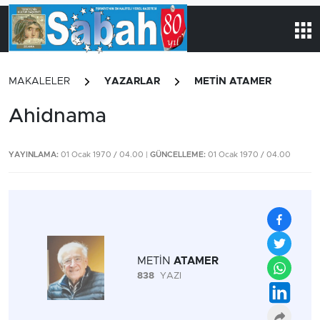
MAKALELER
YAZARLAR
METİN ATAMER
Ahidnama
YAYINLAMA:
01 Ocak 1970 / 04.00 |
GÜNCELLEME:
01 Ocak 1970 / 04.00
METİN
ATAMER
838
YAZI