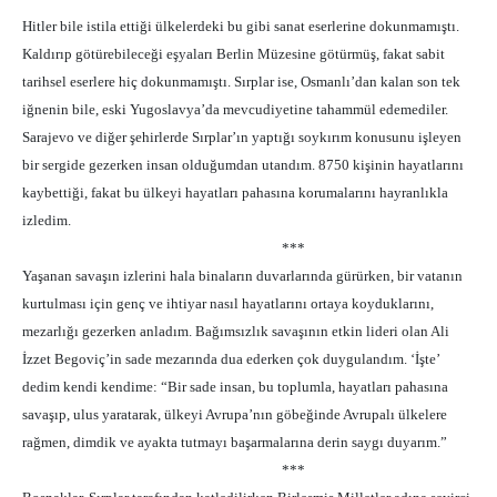
Hitler bile istila etti
ğ
i ülkelerdeki bu gibi sanat eserlerine dokunmamı
ş
tı.
Kaldırıp götürebilece
ğ
i e
ş
yaları Berlin Müzesine götürmü
ş
, fakat sabit
tarihsel eserlere hiç dokunmamıştı. Sırplar ise, Osmanlı’dan kalan son tek
i
ğ
nenin bile, eski Yugoslavya’da mevcudiyetine tahammül edemediler.
Sarajevo ve di
ğ
er
ş
ehirlerde Sırplar’ın yaptı
ğ
ı soykırım konusunu i
ş
leyen
bir sergide gezerken insan oldu
ğ
umdan utandım. 8750 ki
ş
inin hayatlarını
kaybetti
ğ
i, fakat bu ülkeyi hayatları pahasına korumalarını hayranlıkla
izledim.
***
Ya
ş
anan sava
ş
ın izlerini hala binaların duvarlarında gürürken, bir vatanın
kurtulması için genç ve ihtiyar nasıl hayatlarını ortaya koyduklarını,
mezarlı
ğ
ı gezerken anladım. Ba
ğ
ımsızlık sava
ş
ının etkin lideri olan Ali
İ
zzet Begoviç’in sade mezarında dua ederken çok duygulandım. ‘
İş
te’
dedim kendi kendime: “Bir sade insan, bu toplumla, hayatları pahasına
sava
ş
ıp, ulus yaratarak, ülkeyi Avrupa’nın göbe
ğ
inde Avrupalı ülkelere
ra
ğ
men, dimdik ve ayakta tutmayı ba
ş
armalarına derin saygı duyarım.”
***