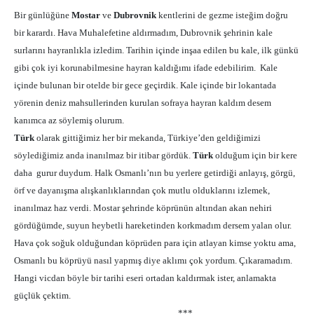
Bir günlü
ğ
üne
Mostar
ve
Dubrovnik
kentlerini de gezme iste
ğ
im do
ğ
ru
bir karardı. Hava Muhalefetine aldırmadım, Dubrovnik
ş
ehrinin kale
surlarını hayranlıkla izledim. Tarihin içinde in
ş
aa edilen bu kale, ilk günkü
gibi çok iyi korunabilmesine hayran kaldı
ğ
ımı ifade edebilirim. Kale
içinde bulunan bir otelde bir gece geçirdik. Kale içinde bir lokantada
yörenin deniz mahsullerinden kurulan sofraya hayran kaldım desem
kanımca az söylemi
ş
olurum.
Türk
olarak gitti
ğ
imiz her bir mekanda, Türkiye’den geldi
ğ
imizi
söyledi
ğ
imiz anda inanılmaz bir itibar gördük.
Türk
oldu
ğ
um için bir kere
daha gurur duydum. Halk Osmanlı’nın bu yerlere getirdi
ğ
i anlayı
ş
, görgü,
örf ve dayanı
ş
ma alı
ş
kanlıklarından çok mutlu olduklarını izlemek,
inanılmaz haz verdi. Mostar
ş
ehrinde köprünün altından akan nehiri
gördü
ğ
ümde, suyun heybetli hareketinden korkmadım dersem yalan olur.
Hava çok so
ğ
uk oldu
ğ
undan köprüden para için atlayan kimse yoktu ama,
Osmanlı bu köprüyü nasıl yapmı
ş
diye aklımı çok yordum. Çıkaramadım.
Hangi vicdan böyle bir tarihi eseri ortadan kaldırmak ister, anlamakta
güçlük çektim.
***