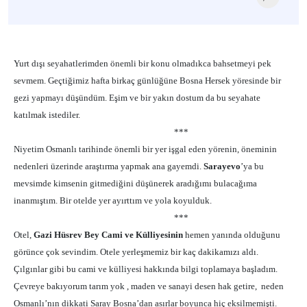
Yurt dı
ş
ı seyahatlerimden önemli bir konu olmadıkca bahsetmeyi pek
sevmem. Geçti
ğ
imiz hafta birkaç günlü
ğ
üne Bosna Hersek yöresinde bir
gezi yapmayı dü
ş
ündüm. E
ş
im ve bir yakın dostum da bu seyahate
katılmak istediler.
***
Niyetim Osmanlı tarihinde önemli bir yer i
ş
gal eden yörenin, öneminin
nedenleri üzerinde ara
ş
tırma yapmak ana gayemdi.
Sarayevo
’ya bu
mevsimde kimsenin gitmedi
ğ
ini dü
ş
ünerek aradı
ğ
ımı bulaca
ğ
ıma
inanmı
ş
tım. Bir otelde yer ayırttım ve yola koyulduk.
***
Otel,
Gazi Hüsrev Bey Cami
ve Külliyesinin
hemen yanında oldu
ğ
unu
görünce çok sevindim. Otele yerle
ş
memiz bir kaç dakikamızı aldı.
Çılgınlar gibi bu cami ve külliyesi hakkında bilgi toplamaya ba
ş
ladım.
Çevreye bakıyorum tarım yok , maden ve sanayi desen hak getire, neden
Osmanlı’nın dikkati Saray Bosna’dan asırlar boyunca hiç eksilmemi
ş
ti.