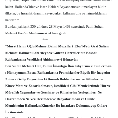
Bo
ş
naklar, Sırplar tarafından katledilirken Birle
ş
mi
ş
Milletler adına seyirci
kalan Hollanda’lılar ve
İ
nsan Hakları Beyannamesini imzalayan bütün
ülkeler, bu insanlık dramını seyrederken kıllarını bile oynatmadıklarını
hatırlarım.
Bundan yakla
ş
ık 550 yıl önce 28 Mayıs 1463 senesinde Fatih Sultan
Mehmet Han‘ın
Ahadnamesi
aklıma geldi.
***
“
Murat Hanın O
ğ
lu Mehmet Daimi Muzafferi Ebu’l-Feth Gazi Sultan
Mehmet Rahmetullahı Aleyh ve Gufran Hazretlerinin Bosnalı
Ruhbanlarına Verdikleri Ahidnamey-i Hümayün.
Ben Sultan Mehmet Han; Bütün
İ
nsanlı
ğ
a
İ
lan Ediyorum ki Bu Ferman-
ı Hümayunum Bosna Ruhbanlarına Fransiskenler Büyük Bir
İ
nayetim
Zuhura Gelip, Buyurdum ki Bosnalı Ruhbanlarına ve Kiliselerine
Kimse Mani ve Zararlı olmasın,
İ
stedikleri Gibi Memleketimde Hür ve
Müreffeh Ya
ş
asınlar ve Gezsinler ve Kiliselerine Yerle
ş
sinler. Ne
Hazretimden Ne Vezirlerimden ve Reayalarımdan ve Cümle
Memleketim Halkından Kimseler Bu
İ
nsanlara Dokunmayup Onları
İ
ncitmesinler.