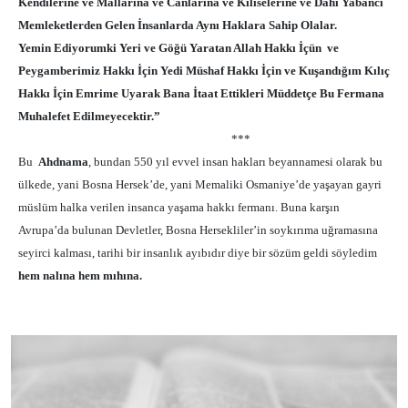
Kendilerine ve Mallarına ve Canlarına ve Kiliselerine ve Dahi Yabancı
Memleketlerden Gelen
İ
nsanlarda Aynı Haklara Sahip Olalar.
Yemin Ediyorumki Yeri ve Gö
ğ
ü Yaratan Allah Hakkı
İ
çün ve
Peygamberimiz Hakkı
İ
çin Yedi Müshaf Hakkı
İ
çin ve Ku
ş
andı
ğ
ım Kılıç
Hakkı
İ
çin Emrime Uyarak Bana
İ
taat Ettikleri Müddetçe Bu Fermana
Muhalefet Edilmeyecektir.”
***
Bu
Ahdnama
, bundan 550 yıl evvel insan hakları beyannamesi olarak bu
ülkede, yani Bosna Hersek’de, yani Memaliki Osmaniye’de ya
ş
ayan gayri
müslüm halka verilen insanca ya
ş
ama hakkı fermanı. Buna kar
ş
ın
Avrupa’da bulunan Devletler, Bosna Hersekliler’in soykırıma u
ğ
ramasına
seyirci kalması, tarihi bir insanlık ayıbıdır diye bir sözüm geldi söyledim
hem nalına hem mıhına.