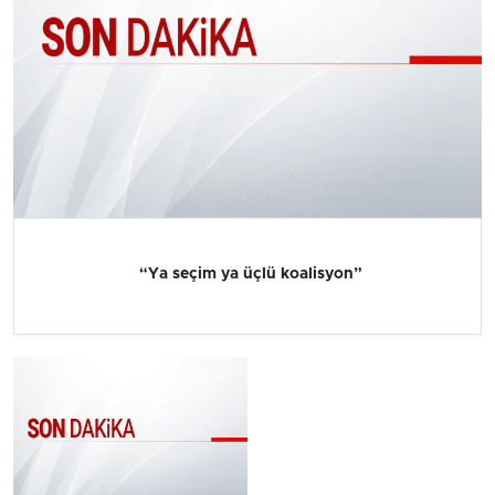
“Ya seçim ya üçlü koalisyon”