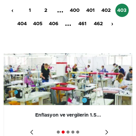
‹
...
1
2
400
401
402
403
...
›
404
405
406
461
462
Barış yatırımı, üretimi ve...