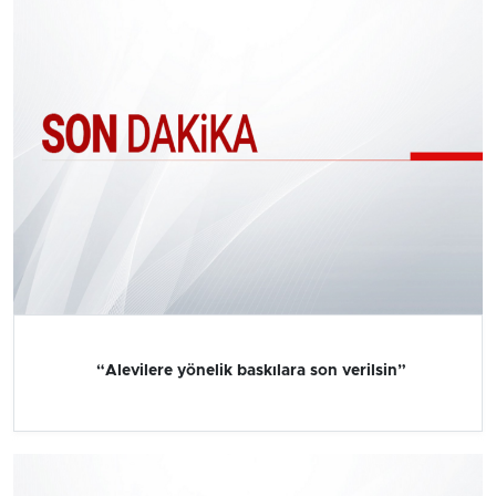
“Alevilere yönelik baskılara son verilsin”