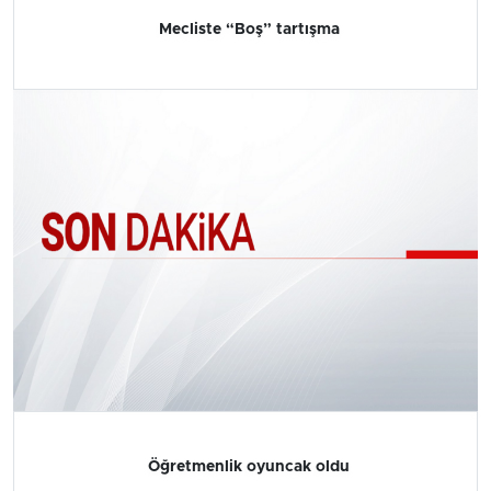
Mecliste “Boş” tartışma
Öğretmenlik oyuncak oldu